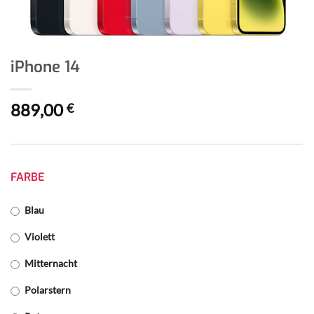
iPhone 14
889,00
€
FARBE
Blau
Violett
Mitternacht
Polarstern